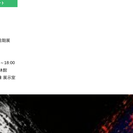
ント
前期展
～18:00
休館
 展示室