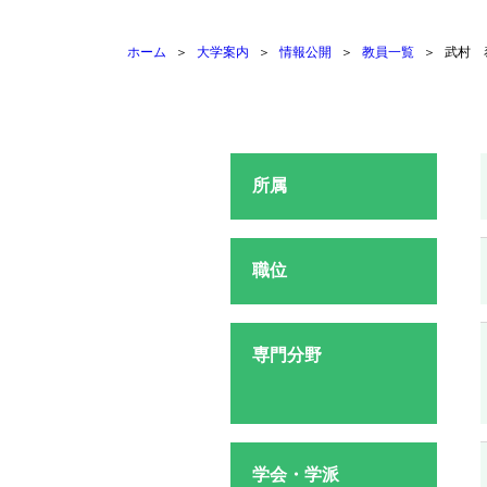
ホーム
大学案内
情報公開
教員一覧
武村 
所属
職位
専門分野
学会・学派