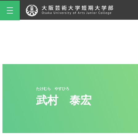
たけむら やすひろ
武村 泰宏