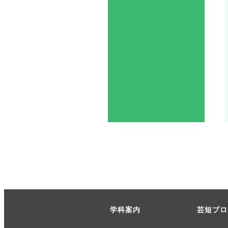
学科案内
芸短ブロ