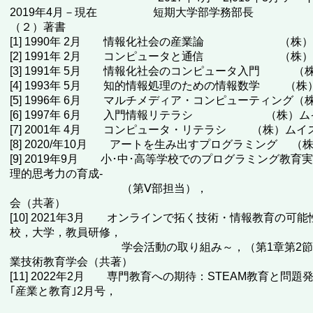
2019年4月－現在 短期大学部学務部長
（２）著書
[1] 1990年 2月 情報化社会の産業論 （株）
[2] 1991年 2月 コンピュータと通信 （株）
[3] 1991年 5月 情報化社会のコンピュータ入門 （
[4] 1993年 5月 知的情報処理のための情報数学 （
[5] 1996年 6月 マルチメディア・コンピューティング
[6] 1997年 6月 入門情報リテラシ （株）ム
[7] 2001年 4月 コンピュータ・リテラシ （株）ム
[8] 2020/年10月 アートを生み出すプログラミング 
[9] 2019年9月 小･中･高等学校でのプログラミング教
理的思考力の育成-
（第Ⅴ部担当）， 一般社団法
会（共著）
[10] 2021年3月 オンラインで拓く技術・情報教育の可
校，大学，教員研修，
学会活動の取り組み～，（第1章第2節担当）
業技術教育学会（共著）
[11] 2022年2月 専門教育への期待：STEAM教育と問
｢産業と教育｣2月号，
公益財団法人 産