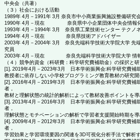
中央会（共著）
（３）社会における活動
1989年 4月－1991年 3月 奈良市中小商業振興施設整備研
1990年 4月－現在 奈良県中小企業団体中央会情報
1993年 4月－1994年 3月 奈良県工業技術センター テク
1994年 4月－現在 奈良県技術アドバイザー
2003年 4月－2004年 3月 奈良先端科学技術大学院大学
究員
2003年 4月－現在 奈良先端科学技術大学院大学 情
（４）競争的資金（科研費：科学研究費補助金）の採択と研
[1]. 2019年4月－2023年3月 日本学術振興会:科学研究費補
教授者に依存しない小学校プログラミング教育教材の研究開
[2]. 2016年4月－2019年3月 日本学術振興会:科学研究費
者，
教材と理解状態の統計的解析によって教材改善ポイントを導
[3]. 2013年4月－2016年3月 日本学術振興会:科学研究費
者，
理解状態とモチベーションの解析で学習者支援開始時期を導
[4]. 2009年4月－2012年3月 日本学術振興会:科学研究費
者，
学習効果と学習環境要因の関連を3D可視化分析手法で解析